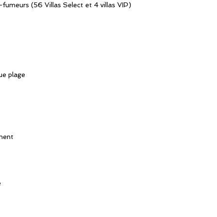
meurs (56 Villas Select et 4 villas VIP)
vue plage
ement
e