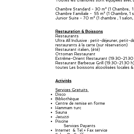
Toutes les chambres sont équipées avec balc
Chambre Standard - 30 m² (1 Chambre, 1 
Chambre Familiale - 55 m² (1 Chambre, 1 sa
Junior Suite - 70 m² (1 chambre , 1 salon, 
Restauration & Boissons
Restaurants
Ultra All Inclusive : petit-déjeuner, petit
restaurants à la carte (sur réservation)
Restaurant italien, (été)
Ottoman Restaurant
Extrême-Orient Restaurant (19:30-21:30 
Restaurant Barbecue Grill (19:30-21:30 h)
toutes Les boissons alcoolisées locales &
Activités
Services Gratuits
Disco
Bibliothèque
Centre de remise en forme
Hammam turc
Sauna
Jacuzzi
Piscine
Services Payants
Internet & Tel.+ Fax service