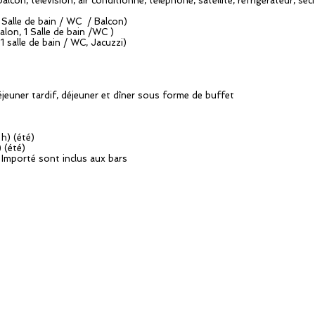
on, télévision, air conditionné, téléphone, satellite, réfrigérateur, sèc
Salle de bain / WC / Balcon)
lon, 1 Salle de bain /WC )
1 salle de bain / WC, Jacuzzi)
-déjeuner tardif, déjeuner et dîner sous forme de buffet
h) (été)
 (été)
 Importé sont inclus aux bars