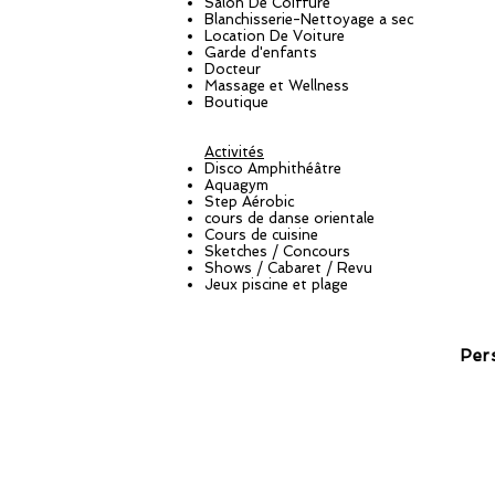
Salon De Coiffure
Blanchisserie-Nettoyage a sec
Location De Voiture
Garde d'enfants
Docteur
Massage et Wellness
Boutique
Activités
Disco Amphithéâtre
Aquagym
Step Aérobic
cours de danse orientale
Cours de cuisine
Sketches / Concours
Shows / Cabaret / Revu
Jeux piscine et plage
Pers