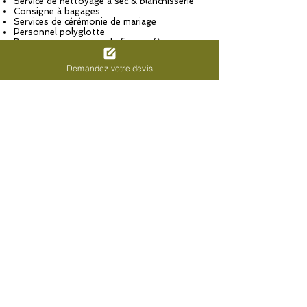
Service de nettoyage à sec & blanchisserie
Consigne à bagages
Services de cérémonie de mariage
Personnel polyglotte
Piscine, spa et centre de fitness (à payer sur
place) : 25 EUR par personne, par jour
Salle de fitness
Demandez votre devis
Terrain de golf sur place
Location de vélos sur place
Visites vertes à proximité
Randonnée à pied ou à vélo à proximité
Kayak à proximité
VTT à proximité
Parachutisme ascensionnel à proximité
Voile à proximité
Plongée sous-marine à proximité
Plongée avec tuba à proximité
Surf & bodyboard à proximité
Langues parlées :
Allemand
Anglais
Espagnol
Français