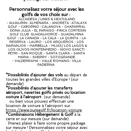
Personnalisez votre séjour avec les
golfs de vos choix sur :
ALCAIDESA / LINKS & HEATHLAND
-
ALHAURIN-
ALMENARA -
ANORETA -A
TALAYA
GOLF -
CABOPINO -
CALANOVA -
CHAPARRAL
-
DONA JULIA -
EL PARAISO -
FINCA CORTESIN
GOLF CLUB G
UADALHORCE -
GUADALMINA
GOLF -
LA CANADA -
LA CALA -
LA QUINTA -
LA
RESERVA -
LAURO -
LOS ARQUEROS -
LOS
NARANJOS -
MARBELLA -
MIJAS/ LOS LAGOS &
LOS OLIVOS
MONTENMEDIO -
NOVO SANCTI
PETRI -
SAN ROQUE -
SANTA CLARA -
SANTA
MARIA -
SHERRY -
SOTOGRANDE
-
VALDERRAMA -
VALLE ROMANO-
VILLA
PADIERNA
*Possibilités d'ajouter des vols
au départ de
toutes les grandes villes d’Europe ! (sur
demande)
*Possibilités d'ajouter les transferts
aéroport, navettes golfs privés ou location
voiture à l'aéroport
(sur demande)
ou bien vous pouvez effectuer une
location de voiture à l’aéroport sur :
https://www.puregolf.fr/location-voiture
*Combinaisons Hébergement & Golf
à la
carte et sur mesure (sur demande)
Prenez plaisir à faire votre propre package
sur mesure ! Personnalisez votre séjour avec